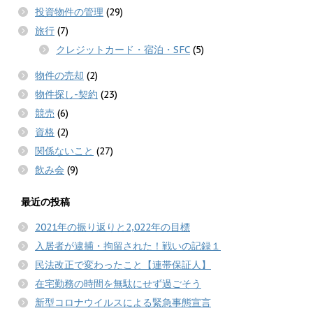
投資物件の管理
(29)
旅行
(7)
クレジットカード・宿泊・SFC
(5)
物件の売却
(2)
物件探し-契約
(23)
競売
(6)
資格
(2)
関係ないこと
(27)
飲み会
(9)
最近の投稿
2021年の振り返りと2,022年の目標
入居者が逮捕・拘留された！戦いの記録１
民法改正で変わったこと【連帯保証人】
在宅勤務の時間を無駄にせず過ごそう
新型コロナウイルスによる緊急事態宣言