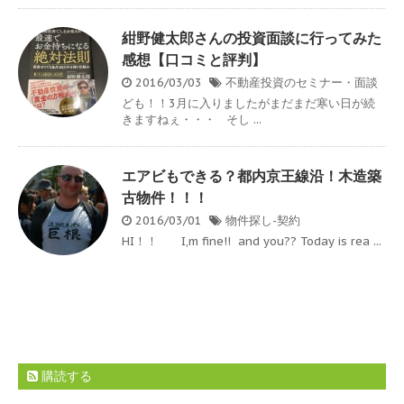
紺野健太郎さんの投資面談に行ってみた
感想【口コミと評判】
2016/03/03
不動産投資のセミナー・面談
ども！！3月に入りましたがまだまだ寒い日が続
きますねぇ・・・ そし ...
エアビもできる？都内京王線沿！木造築
古物件！！！
2016/03/01
物件探し-契約
HI！！ I,m fine!! and you?? Today is rea ...
購読する