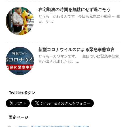
在宅勤務の時間を無駄にせず過ごそう
どうも かわまんです 今日も元気に不動産～ 先
日、ゲ ...
新型コロナウイルスによる緊急事態宣言
どうもーカワマンです。 先日ついに緊急事態宣
言が出されましたね。 ...
Twitterボタン
固定ページ