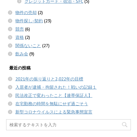
クレジットカード・宿泊・SFC
(5)
物件の売却
(2)
物件探し-契約
(23)
競売
(6)
資格
(2)
関係ないこと
(27)
飲み会
(9)
最近の投稿
2021年の振り返りと2,022年の目標
入居者が逮捕・拘留された！戦いの記録１
民法改正で変わったこと【連帯保証人】
在宅勤務の時間を無駄にせず過ごそう
新型コロナウイルスによる緊急事態宣言