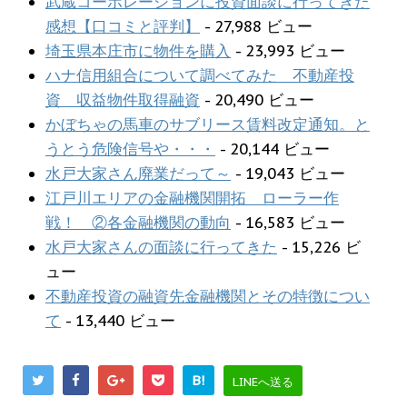
武蔵コーポレーションに投資面談に行ってきた
感想【口コミと評判】
- 27,988 ビュー
埼玉県本庄市に物件を購入
- 23,993 ビュー
ハナ信用組合について調べてみた 不動産投
資 収益物件取得融資
- 20,490 ビュー
かぼちゃの馬車のサブリース賃料改定通知。と
うとう危険信号や・・・
- 20,144 ビュー
水戸大家さん廃業だって～
- 19,043 ビュー
江戸川エリアの金融機関開拓 ローラー作
戦！ ②各金融機関の動向
- 16,583 ビュー
水戸大家さんの面談に行ってきた
- 15,226 ビ
ュー
不動産投資の融資先金融機関とその特徴につい
て
- 13,440 ビュー
B!
LINEへ送る