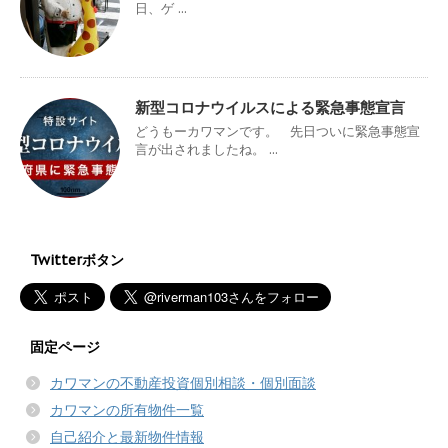
日、ゲ ...
新型コロナウイルスによる緊急事態宣言
どうもーカワマンです。 先日ついに緊急事態宣
言が出されましたね。 ...
Twitterボタン
固定ページ
カワマンの不動産投資個別相談・個別面談
カワマンの所有物件一覧
自己紹介と最新物件情報