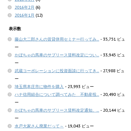
2016年2月
(6)
2016年1月
(12)
表示数
藤山大二郎さんの賃貸併用セミナー行ってみ...
- 35,751 ビュ
ー
かぼちゃの馬車のサブリース賃料改定につい...
- 33,945 ビュ
ー
武蔵コーポレーションに投資面談に行ってき...
- 27,988 ビュ
ー
埼玉県本庄市に物件を購入
- 23,993 ビュー
ハナ信用組合について調べてみた 不動産投...
- 20,490 ビュ
ー
かぼちゃの馬車のサブリース賃料改定通知。...
- 20,144 ビュ
ー
水戸大家さん廃業だって～
- 19,043 ビュー