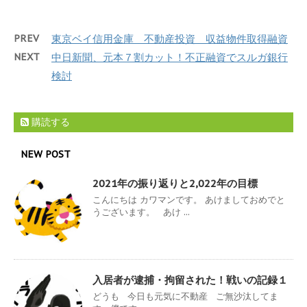
PREV
東京ベイ信用金庫 不動産投資 収益物件取得融資
NEXT
中日新聞、元本７割カット！不正融資でスルガ銀行
検討
購読する
NEW POST
2021年の振り返りと2,022年の目標
こんにちは カワマンです。 あけましておめでと
うございます。 あけ ...
入居者が逮捕・拘留された！戦いの記録１
どうも 今日も元気に不動産 ご無沙汰してま