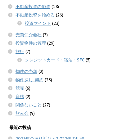
不動産投資の融資
(18)
不動産投資を始める
(26)
投資マインド
(23)
売買仲介会社
(3)
投資物件の管理
(29)
旅行
(7)
クレジットカード・宿泊・SFC
(5)
物件の売却
(2)
物件探し-契約
(23)
競売
(6)
資格
(2)
関係ないこと
(27)
飲み会
(9)
最近の投稿
2021年の振り返りと2,022年の目標