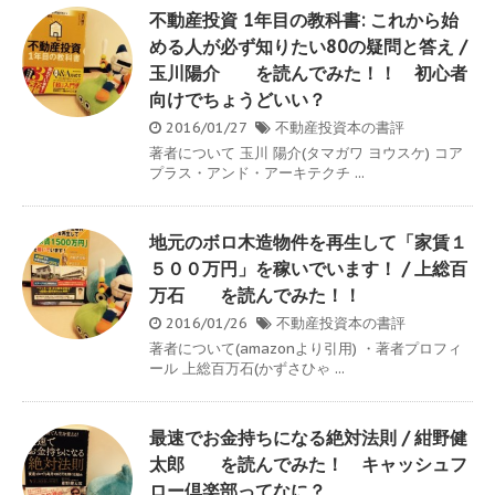
不動産投資 1年目の教科書: これから始
める人が必ず知りたい80の疑問と答え /
玉川陽介 を読んでみた！！ 初心者
向けでちょうどいい？
2016/01/27
不動産投資本の書評
著者について 玉川 陽介(タマガワ ヨウスケ) コア
プラス・アンド・アーキテクチ ...
地元のボロ木造物件を再生して「家賃１
５００万円」を稼いでいます！ / 上総百
万石 を読んでみた！！
2016/01/26
不動産投資本の書評
著者について(amazonより引用) ・著者プロフィ
ール 上総百万石(かずさひゃ ...
最速でお金持ちになる絶対法則 / 紺野健
太郎 を読んでみた！ キャッシュフ
ロー倶楽部ってなに？