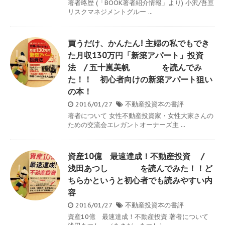
著者略歴 (「BOOK著者紹介情報」より) 小沢/吾亘
リスクマネジメントグルー ...
買うだけ、かんたん! 主婦の私でもでき
た月収130万円「新築アパート」投資
法 / 五十嵐美帆 を読んでみ
た！！ 初心者向けの新築アパート狙い
の本！
2016/01/27
不動産投資本の書評
著者について 女性不動産投資家・女性大家さんの
ための交流会エレガントオーナーズ主 ...
資産10億 最速達成！不動産投資 /
浅田あつし を読んでみた！！ど
ちらかというと初心者でも読みやすい内
容
2016/01/27
不動産投資本の書評
資産10億 最速達成！不動産投資 著者について