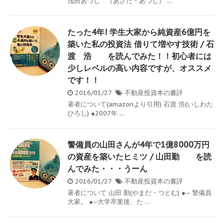
浅田あつし （あさだ・あつし） ...
たった4年! 学生大家から純資産6億円を
築いた私の投資法 借りて増やす技術 / 石
渡 浩 を読んでみた！！初心者には
少しレベルの高い内容ですが、オススメ
です！！
2016/01/27
不動産投資本の書評
著者について(amazonより引用) 石渡 浩(いしわた
ひろし) ●2007年 ...
警備員の山田さんが4年で1億8000万円
の資産を築いたヒミツ / 山田勤 を読
んでみた・・・うーん
2016/01/27
不動産投資本の書評
著者について 山田 勤(やまだ・つとむ) ●─ 警備員
大家。 ●─大学卒業後、た ...