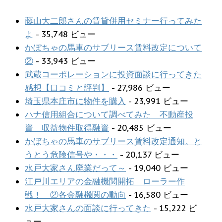
藤山大二郎さんの賃貸併用セミナー行ってみた
よ
- 35,748 ビュー
かぼちゃの馬車のサブリース賃料改定について
②
- 33,943 ビュー
武蔵コーポレーションに投資面談に行ってきた
感想【口コミと評判】
- 27,986 ビュー
埼玉県本庄市に物件を購入
- 23,991 ビュー
ハナ信用組合について調べてみた 不動産投
資 収益物件取得融資
- 20,485 ビュー
かぼちゃの馬車のサブリース賃料改定通知。と
うとう危険信号や・・・
- 20,137 ビュー
水戸大家さん廃業だって～
- 19,040 ビュー
江戸川エリアの金融機関開拓 ローラー作
戦！ ②各金融機関の動向
- 16,580 ビュー
水戸大家さんの面談に行ってきた
- 15,222 ビ
ュー