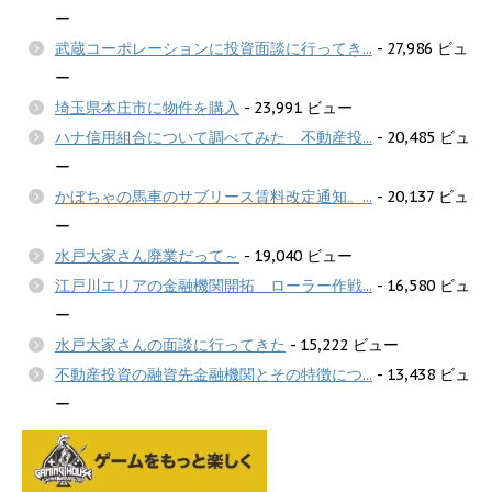
ー
武蔵コーポレーションに投資面談に行ってき...
- 27,986 ビュ
ー
埼玉県本庄市に物件を購入
- 23,991 ビュー
ハナ信用組合について調べてみた 不動産投...
- 20,485 ビュ
ー
かぼちゃの馬車のサブリース賃料改定通知。...
- 20,137 ビュ
ー
水戸大家さん廃業だって～
- 19,040 ビュー
江戸川エリアの金融機関開拓 ローラー作戦...
- 16,580 ビュ
ー
水戸大家さんの面談に行ってきた
- 15,222 ビュー
不動産投資の融資先金融機関とその特徴につ...
- 13,438 ビュ
ー